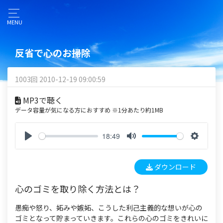
MENU
反省で心のお掃除
1003回 2010-12-19 09:00:59
MP3で聴く
データ容量が気になる方におすすめ ※1分あたり約1MB
18:49
P
M
S
l
u
e
ダウンロード
a
t
t
y
e
t
心のゴミを取り除く方法とは？
i
n
愚痴や怒り、妬みや嫉妬、こうした利己主義的な想いが心の
g
ゴミとなって貯まっていきます。これらの心のゴミをきれいに