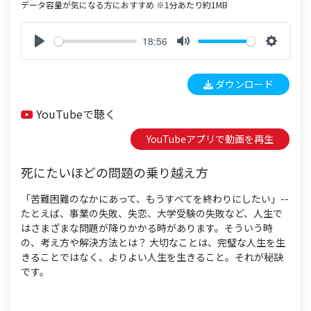
データ容量が気になる方におすすめ ※1分あたり約1MB
18:56
P
M
S
l
u
e
ダウンロード
a
t
t
y
e
t
YouTubeで聴く
i
n
YouTubeアプリで動画を再生
g
s
死にたいほどの問題の乗り越え方
「苦難困難のなかにあって、もうすべてを終わりにしたい」--
たとえば、事業の失敗、失恋、大学受験の失敗など、人生で
はさまざまな問題が降りかかる時があります。そういう時
の、考え方や解決方法とは？ 大切なことは、完璧な人生を生
きることではなく、よりよい人生を生きること。それが秘訣
です。