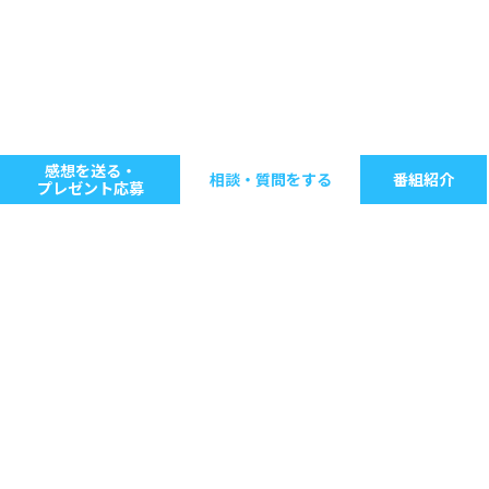
感想を送る・
相談・質問をする
番組紹介
プレゼント応募
キーワードで探す
ジャンル別に探す
音楽
ストレス