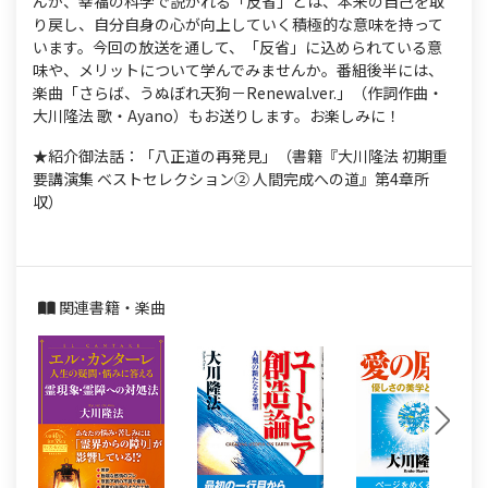
んが、幸福の科学で説かれる「反省」とは、本来の自己を取
り戻し、自分自身の心が向上していく積極的な意味を持って
います。今回の放送を通して、「反省」に込められている意
味や、メリットについて学んでみませんか。番組後半には、
楽曲「さらば、うぬぼれ天狗－Renewal.ver.」（作詞作曲・
大川隆法 歌・Ayano）もお送りします。お楽しみに！
★紹介御法話：「八正道の再発見」（書籍『大川隆法 初期重
要講演集 ベストセレクション② 人間完成への道』第4章所
収）
関連書籍・楽曲