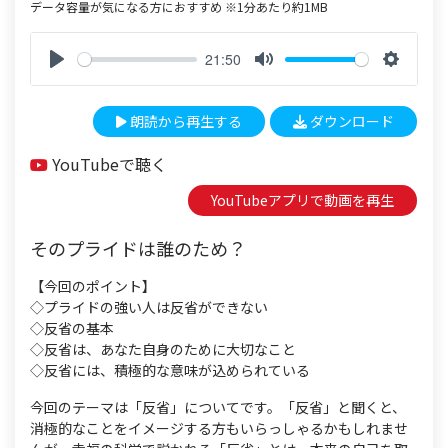
データ容量が気になる方におすすめ ※1分あたり約1MB
21:50
P
M
S
l
u
e
朗読から再生する
ダウンロード
a
t
t
y
e
t
YouTubeで聴く
i
n
YouTubeアプリで動画を再生
g
s
そのプライドは誰のため？
【今回のポイント】
◇プライドの強い人は反省ができない
◇反省の基本
◇反省は、あなた自身のために大切なこと
◇反省には、積極的な意味が込められている
今回のテーマは「反省」についてです。「反省」と聞くと、
消極的なことをイメージする方もいらっしゃるかもしれませ