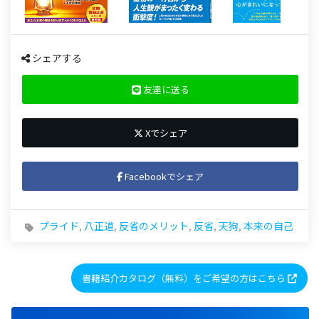
シェアする
友達に送る
Xでシェア
Facebookでシェア
プライド
,
八正道
,
反省のメリット
,
反省
,
天狗
,
本来の自己
書籍紹介カタログ（無料）をご希望の方はこちら