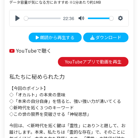
データ容量が気になる方におすすめ ※1分あたり約1MB
22:36
P
M
S
l
u
e
朗読から再生する
ダウンロード
a
t
t
y
e
t
YouTubeで聴く
i
n
YouTubeアプリで動画を再生
g
s
私たちに秘められた力
【今回のポイント】
◇「オカルト」の本来の意味
◇「本来の自分自身」を悟ると、強い強い力が湧いてくる
◇新時代を拓く３つのキーワード
◇この世の限界を突破させる「神秘思想」
今回は、＜新時代を拓く鍵は「霊性」にあり＞と題して、お
届けします。本来、私たちは「霊的な存在」で、そのことに