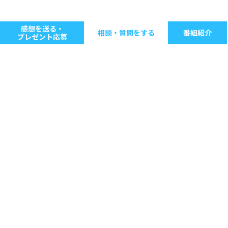
感想を送る・
相談・質問をする
番組紹介
プレゼント応募
キーワードで探す
ジャンル別に探す
音楽
ストレス
人間関係
仕事
病気・健康
生きる意味