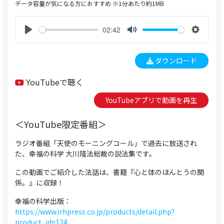
データ容量が気になる方におすすめ ※1分あたり約1MB
02:42
P
M
S
l
u
e
ダウンロード
a
t
t
y
e
t
YouTubeで聴く
i
n
YouTubeアプリで動画を再生
g
s
＜YouTube限定番組＞
ラジオ番組「天使のモーニングコール」で過去に放送され
た、幸福の科学 大川隆法総裁の説法集です。
この動画でご紹介した法話は、書籍『心と体のほんとうの関
係。』に収録！
幸福の科学出版：
https://www.irhpress.co.jp/products/detail.php?
product_id=124