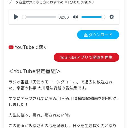
データ容量が気になる方におすすめ ※1分あたり約1MB
32:06
P
M
S
l
u
e
ダウンロード
a
t
t
y
e
t
YouTubeで聴く
i
n
YouTubeアプリで動画を再生
g
s
＜YouTube限定番組＞
ラジオ番組「天使のモーニングコール」で過去に放送され
た、幸福の科学 大川隆法総裁の説法集です。
すでにアップされているVol.1〜Vol.10 総集編動画を制作いた
しました！
人生に悩み、疲れ、癒されたい時。
この動画がみなさんの心を励まし、日々を生き抜く力となり