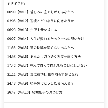
ますように。
00:00【Vol.1】苦しみの底でもがくあなたへ
03:05【Vol.2】逆境とどのように向きあうか
06:23【Vol.3】完璧主義を捨てる
09:27【Vol.4】人生が変わるたった一つの問いかけ
11:55【Vol.5】夢の挑戦を諦めないあなたへ
14:53【Vol.6】あなたに取り憑く悪霊を祓う方法
17:42【Vol.7】死んで持って還れるものは心しかない
21:11【Vol.8】真に成功し 世を照らす光となれ
24:43【Vol.9】劣等感はどうしたら消える？
28:47【Vol.10】結婚相手の見つけ方