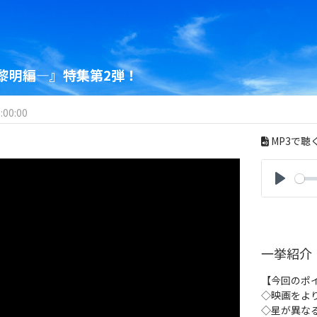
黎明編―』特集第2弾！
:00:00
MP3で聴
P
l
a
y
一挙紹介
【今回のポ
◇映画をよ
◇星が異なる