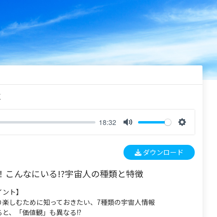
く
18:32
M
S
u
e
ダウンロード
t
t
e
t
！こんなにいる!?宇宙人の種類と特徴
i
n
イント】
g
り楽しむために知っておきたい、7種類の宇宙人情報
s
と、「価値観」も異なる!?