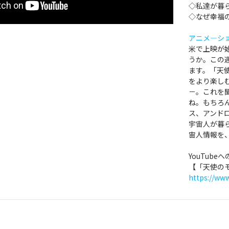
◇私達が暮
◇なぜ幸福
アニメ―シ
米で上映が
うか。この
ます。「天
をより楽し
－。これを
ね。もちろ
ス、アンド
宇宙人が暮
宙人情報を
YouTub
【「天使のモ
https://w