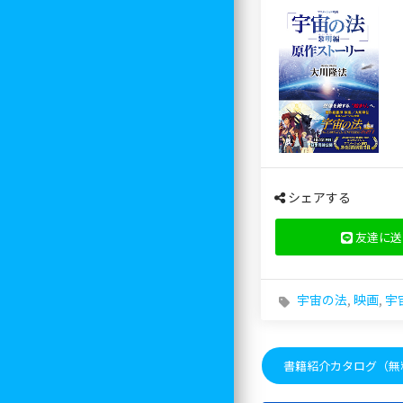
シェアする
友達に送
宇宙の法
,
映画
,
宇
書籍紹介カタログ（無