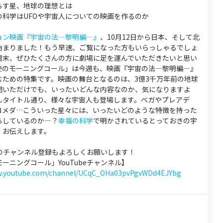
らす星、地球の理想とは
の科学はUFOや宇宙人についての映画を作るのか
ョン映画『宇宙の法―黎明編―』
、10月12日から日本、そして北
始まりました！もう早速、ご覧になった方もいらっしゃるでしょ
週末、ぜひたくさんの方に劇場に足を運んでいただきたいと思い
使のモーニングコール」は今週も、映画『宇宙の法―黎明編―』
むための特集です。映画の舞台となるのは、3億3千万年前の地球
聞いただけでも、いったいどんな内容なのか、気になりますよ
んタイトル通り、様々な宇宙人も登場します。ベガやプレアデ
ロメダ…こういった星々には、いったいどのような特徴を持った
らしているのか―？
幸福の科学
で明かされているとっておきの宇
、お伝えします。
eへのチャンネル登録もよろしくお願いします！
ーニングコール」YouTubeチャンネル】
ww.youtube.com/channel/UCqC_OHa03pvPgvWDd4EJYbg