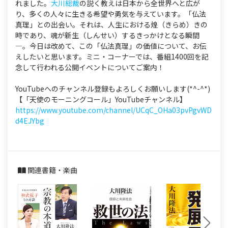
れました。
大川総裁
の説く教えは日本から全世界へと広が
り、多くの人々に生きる希望や勇気を与えています。「仏法
真理」との出会い。それは、人生における煌（きらめ）きの
時であり、魂が新生（しんせい）するきっかけとなる瞬間
—。今日は改めて、この「仏法真理」の価値について、お伝
えしたいと思います。ミニ・コーナーでは、番組1400回を記
念して行われる公開イベントについてご案内！
YouTubeへのチャンネル登録もよろしくお願いします(*^-^*)
【「天使のモーニングコール」YouTubeチャンネル】
https://www.youtube.com/channel/UCqC_OHa03pvPgvWD
d4EJYbg
関連書籍・楽曲