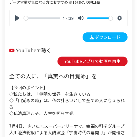
データ容量が気になる方におすすめ ※1分あたり約1MB
17:39
P
M
S
l
u
e
ダウンロード
a
t
t
y
e
t
YouTubeで聴く
i
n
YouTubeアプリで動画を再生
g
s
全ての人に、「真実への目覚め」を
【今回のポイント】
◇私たちは、「無明の世界」を生きている
◇「目覚めの時」は、仏の計らいとして全ての人に与えられ
る
◇仏法真理こそ、人生を照らす光
7月4日、さいたまスーパーアリーナで、幸福の科学グループ
大川隆法総裁による大講演会「宇宙時代の幕開け」が開催さ