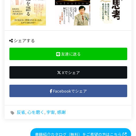
シェアする
友達に送る
Xでシェア
Facebookでシェア
反省
,
心を磨く
,
宇宙
,
感謝
書籍紹介カタログ（無料）をご希望の方はこちら