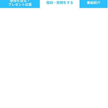
感想を送る・
相談・質問をする
番組紹介
プレゼント応募
キーワードで探す
ジャンル別に探す
音楽
ストレス
人間関係
仕事
病気・健康
生きる意味
家庭・子育て
心の指針