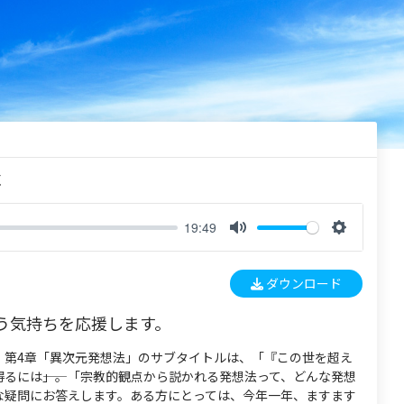
く
19:49
M
S
u
e
ダウンロード
t
t
e
t
う気持ちを応援します。
i
n
』第4章「異次元発想法」のサブタイトルは、「『この世を超え
g
るには――」。「宗教的観点から説かれる発想法って、どんな発想
s
な疑問にお答えします。ある方にとっては、今年一年、ますます