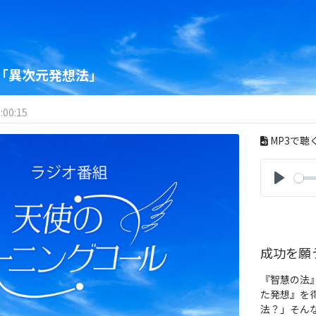
「異次元発想法」
:00:15
MP3で聴
P
l
a
y
成功を願
『智慧の法
た発想』を得
法？」そん