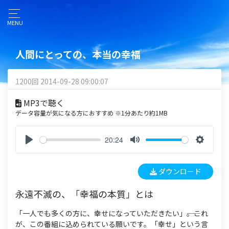
MENU
人間にとっての、本当の幸福
1200回 2014-09-28 09:00:07
MP3で聴く
データ容量が気になる方におすすめ ※1分あたり約1MB
20:24
P
M
S
l
u
e
ダウンロード
a
t
t
y
e
t
永遠不滅の、「幸福の本質」とは
i
n
「一人でも多くの方に、幸せになっていただきたい」――。これ
g
が、この番組に込められている願いです。「幸せ」という言