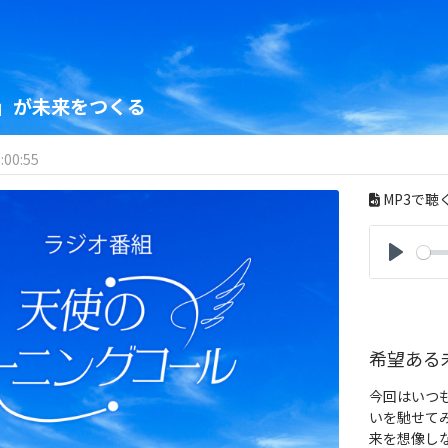
」が未来をつくる
:00:55
MP3で聴
P
l
a
y
希望ある
今回はいつ
いを馳せて
来を想像し