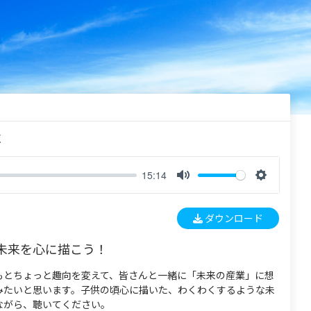
く
15:14
M
S
u
e
ダウンロード
t
t
e
t
未来を心に描こう！
i
n
もとちょっと趣向を変えて、皆さんと一緒に「未来の産業」に想
g
みたいと思います。子供の頃心に描いた、わくわくするような未
s
ながら、聴いてください。