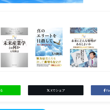
る
Xでシェア
F