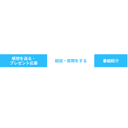
感想を送る・
相談・質問をする
番組紹介
プレゼント応募
キーワードで探す
ジャンル別に探す
音楽
ストレス