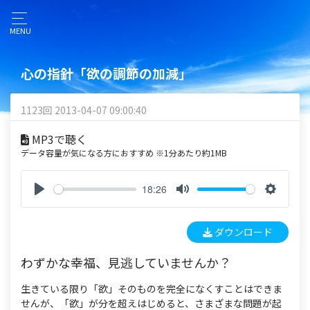
MENU
心の指針「欲の調節の加減」
1123回 2013-04-07 09:00:40
MP3で聴く
データ容量が気になる方におすすめ ※1分あたり約1MB
18:26
P
M
S
l
u
e
ダウンロード
a
t
t
y
e
t
わずかな幸福、見逃していませんか？
i
n
生きている限り「欲」そのものを完全になくすことはできま
g
せんが、「欲」が分を超えはじめると、さまざまな問題が起