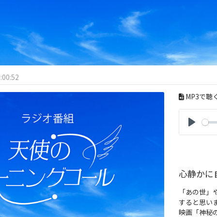
:00:52
MP3で聴
P
l
a
y
心静かに
「あの世」
すると思い
映画「神秘