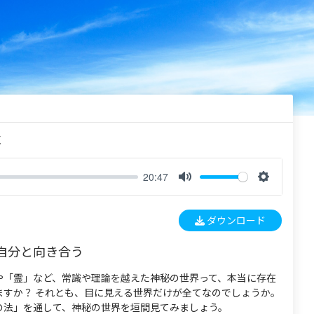
く
20:47
M
S
u
e
ダウンロード
t
t
e
t
自分と向き合う
i
n
や「霊」など、常識や理論を越えた神秘の世界って、本当に存在
g
ますか？ それとも、目に見える世界だけが全てなのでしょうか。
s
の法」を通して、神秘の世界を垣間見てみましょう。