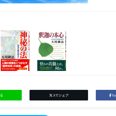
る
Xでシェア
F