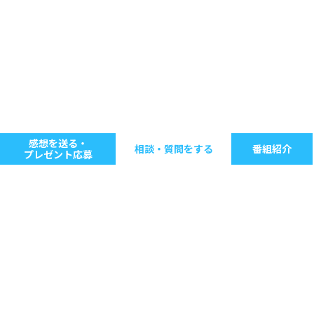
感想を送る・
相談・質問をする
番組紹介
プレゼント応募
キーワードで探す
ジャンル別に探す
音楽
ストレス