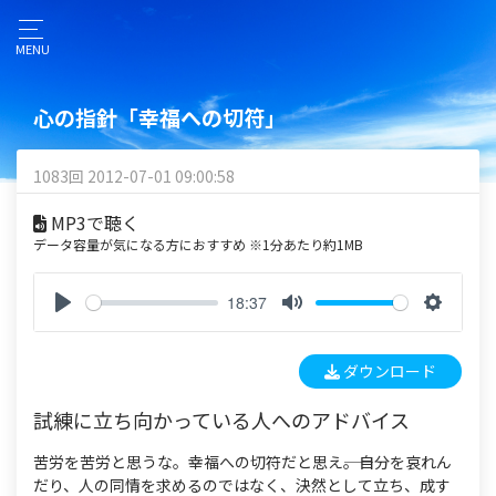
MENU
心の指針「幸福への切符」
1083回 2012-07-01 09:00:58
MP3で聴く
データ容量が気になる方におすすめ ※1分あたり約1MB
18:37
P
M
S
l
u
e
ダウンロード
a
t
t
y
e
t
試練に立ち向かっている人へのアドバイス
i
n
苦労を苦労と思うな。幸福への切符だと思え――。自分を哀れん
g
だり、人の同情を求めるのではなく、決然として立ち、成す