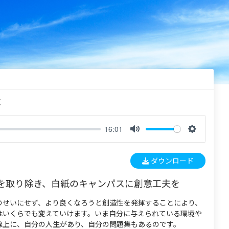
く
16:01
M
S
u
e
ダウンロード
t
t
e
t
を取り除き、白紙のキャンパスに創意工夫を
i
n
のせいにせず、より良くなろうと創造性を発揮することにより、
g
はいくらでも変えていけます。いま自分に与えられている環境や
s
線上に、自分の人生があり、自分の問題集もあるのです。