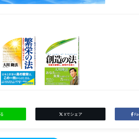
る
Xでシェア
F