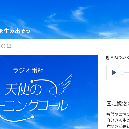
を生み出そう
:00:12
MP3で聴
P
l
a
y
固定観念
時代や環境
自分の人生
立場の延長