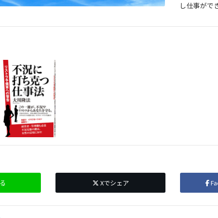
し仕事がで
る
Xでシェア
F
係