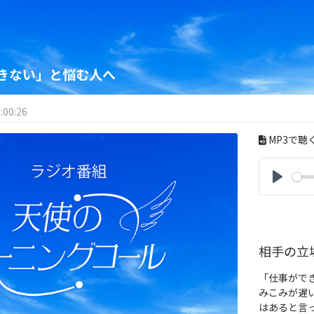
きない」と悩む人へ
:00:26
MP3で聴
P
l
a
y
相手の立
「仕事がで
みこみが遅
はあると言