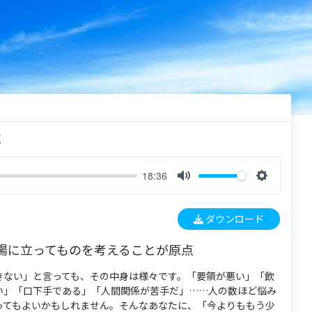
く
18:36
M
S
u
e
ダウンロード
t
t
e
t
場に立ってものを考えることが原点
i
n
きない」と言っても、その中身は様々です。「要領が悪い」「飲
g
い」「口下手である」「人間関係が苦手だ」……人の数ほど悩み
s
ってもよいかもしれません。そんなあなたに、「今よりももう少