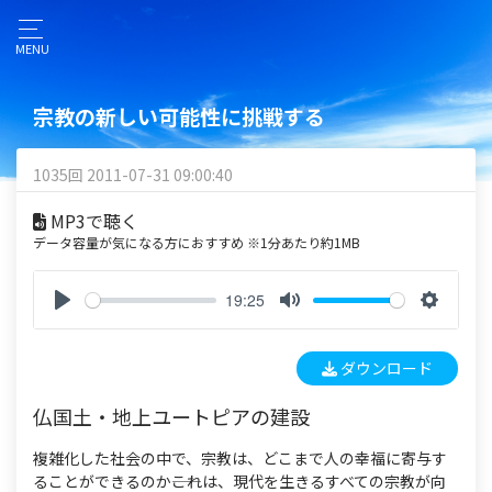
MENU
宗教の新しい可能性に挑戦する
1035回 2011-07-31 09:00:40
MP3で聴く
データ容量が気になる方におすすめ ※1分あたり約1MB
19:25
P
M
S
l
u
e
ダウンロード
a
t
t
y
e
t
仏国土・地上ユートピアの建設
i
n
複雑化した社会の中で、宗教は、どこまで人の幸福に寄与す
g
ることができるのか――これは、現代を生きるすべての宗教が向