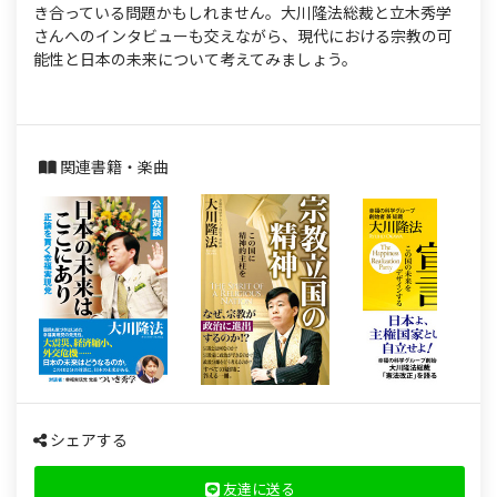
s
き合っている問題かもしれません。大川隆法総裁と立木秀学
さんへのインタビューも交えながら、現代における宗教の可
能性と日本の未来について考えてみましょう。
関連書籍・楽曲
シェアする
友達に送る