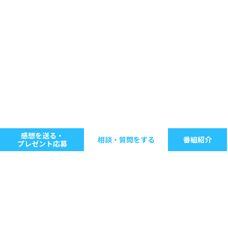
感想を送る・
相談・質問をする
番組紹介
プレゼント応募
キーワードで探す
ジャンル別に探す