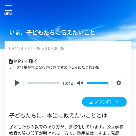
MENU
いま、子どもたちに伝えたいこと
0974回 2010-05-30 09:00:36
MP3で聴く
データ容量が気になる方におすすめ ※1分あたり約1MB
18:42
P
M
S
l
u
e
ダウンロード
a
t
t
y
e
t
子どもたちに、本当に教えたいこととは
i
n
子どもたちの教育のあり方が、多様化しています。公立学校
g
教育の質の低下が叫ばれる一方で、塾産業はますます発展