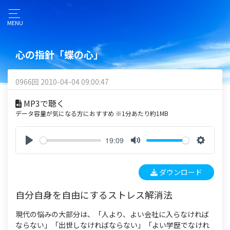
MENU
心の指針「蝶の心」
0966回 2010-04-04 09:00:47
MP3で聴く
データ容量が気になる方におすすめ ※1分あたり約1MB
19:09
P
M
S
l
u
e
ダウンロード
a
t
t
y
e
t
自分自身を自由にするストレス解消法
i
n
現代の悩みの大部分は、「人より、よい会社に入らなければ
g
ならない」「出世しなければならない」「よい学歴でなけれ