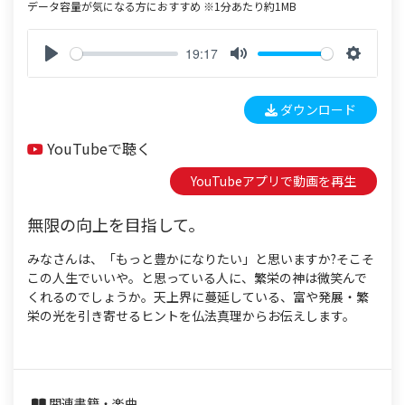
データ容量が気になる方におすすめ ※1分あたり約1MB
19:17
P
M
S
l
u
e
ダウンロード
a
t
t
y
e
t
YouTubeで聴く
i
n
YouTubeアプリで動画を再生
g
s
無限の向上を目指して。
みなさんは、「もっと豊かになりたい」と思いますか?そこそ
この人生でいいや。と思っている人に、繁栄の神は微笑んで
くれるのでしょうか。天上界に蔓延している、富や発展・繁
栄の光を引き寄せるヒントを仏法真理からお伝えします。
関連書籍・楽曲