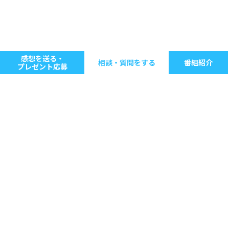
感想を送る・
相談・質問をする
番組紹介
プレゼント応募
キーワードで探す
ジャンル別に探す
音楽
ストレス
人間関係
仕事