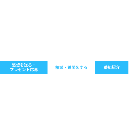
感想を送る・
相談・質問をする
番組紹介
プレゼント応募
キーワードで探す
ジャンル別に探す
音楽
ストレス