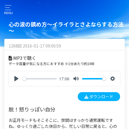
MENU
心の波の鎮め方～イライラとさよならする方法
～
1268回 2016-01-17 09:00:59
MP3で聴く
データ容量が気になる方におすすめ ※1分あたり約1MB
17:06
P
M
S
l
u
e
ダウンロード
a
t
t
y
e
t
脱！怒りっぽい自分
i
n
お正月モードもそこそこに、世間はすっかり通常運転です
g
ね。ゆっくり過ごした休日から、忙しい日常に戻ると、心の