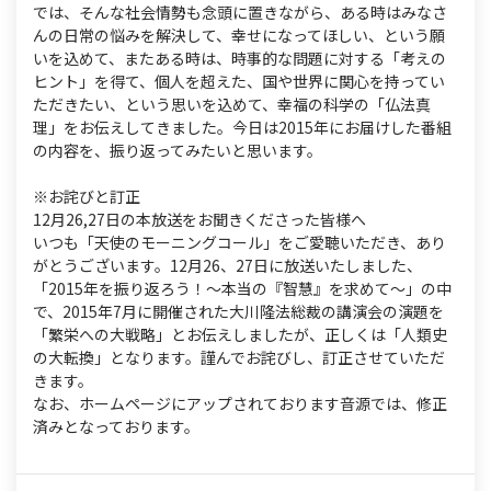
s
では、そんな社会情勢も念頭に置きながら、ある時はみなさ
んの日常の悩みを解決して、幸せになってほしい、という願
いを込めて、またある時は、時事的な問題に対する「考えの
ヒント」を得て、個人を超えた、国や世界に関心を持ってい
ただきたい、という思いを込めて、幸福の科学の「仏法真
理」をお伝えしてきました。今日は2015年にお届けした番組
の内容を、振り返ってみたいと思います。
※お詫びと訂正
12月26,27日の本放送をお聞きくださった皆様へ
いつも「天使のモーニングコール」をご愛聴いただき、あり
がとうございます。12月26、27日に放送いたしました、
「2015年を振り返ろう！～本当の『智慧』を求めて～」の中
で、2015年7月に開催された大川隆法総裁の講演会の演題を
「繁栄への大戦略」とお伝えしましたが、正しくは「人類史
の大転換」となります。謹んでお詫びし、訂正させていただ
きます。
なお、ホームページにアップされております音源では、修正
済みとなっております。