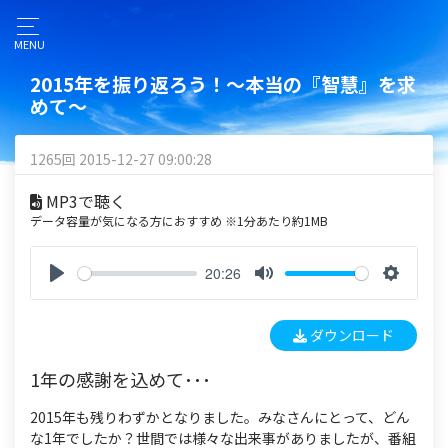
MENU
2015年を振り返ろう！～本当の『智慧』を求
めて～
1265回 2015-12-27 09:00:28
MP3で聴く
データ容量が気になる方におすすめ ※1分あたり約1MB
20:26
P
M
S
l
u
e
ダウンロード
a
t
t
y
e
t
1年の感謝を込めて･･･
i
n
2015年も残りわずかとなりました。みなさんにとって、どん
g
な1年でしたか？世間では様々な出来事がありましたが、番組