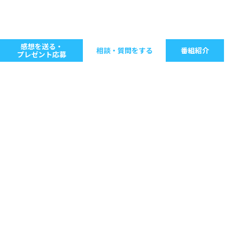
感想を送る・
相談・質問をする
番組紹介
プレゼント応募
キーワードで探す
ジャンル別に探す
音楽
ストレス
人間関係
仕事