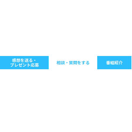
感想を送る・
相談・質問をする
番組紹介
プレゼント応募
キーワードで探す
ジャンル別に探す
音楽
ストレス