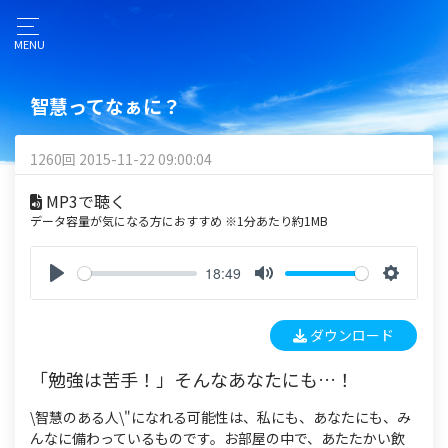
MENU
智慧ってなぁに？
1260回 2015-11-22 09:00:04
MP3で聴く
データ容量が気になる方におすすめ ※1分あたり約1MB
18:49
P
M
S
l
u
e
ダウンロード
a
t
t
y
e
t
「勉強は苦手！」そんなあなたにも…！
i
n
\智慧のある人\"になれる可能性は、私にも、あなたにも、み
g
んなに備わっているものです。お部屋の中で、あたたかい飲