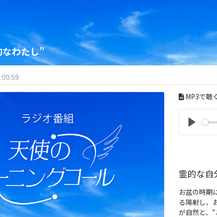
的なわたし”
:00:59
MP3で聴
P
l
a
y
霊的な自分
お盆の時期
る陽射し、
が自然と、