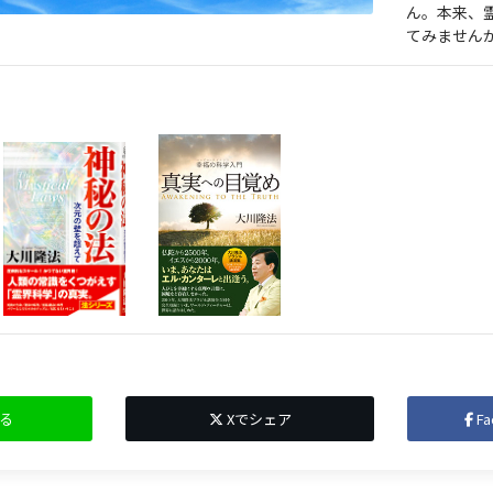
ん。本来、
てみません
る
Xでシェア
F