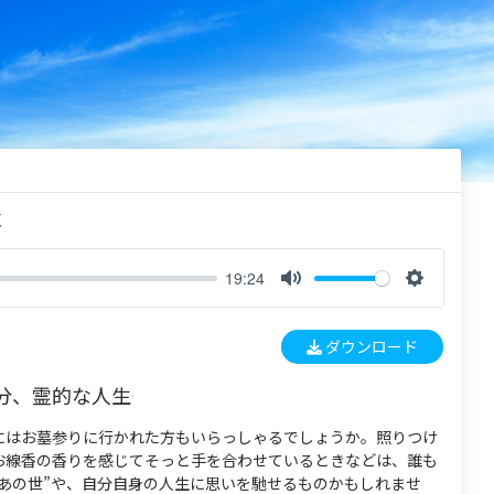
く
19:24
M
S
u
e
ダウンロード
t
t
e
t
、霊的な人生――
i
n
にはお墓参りに行かれた方もいらっしゃるでしょうか。照りつけ
g
お線香の香りを感じてそっと手を合わせているときなどは、誰も
s
“あの世”や、自分自身の人生に思いを馳せるものかもしれませ